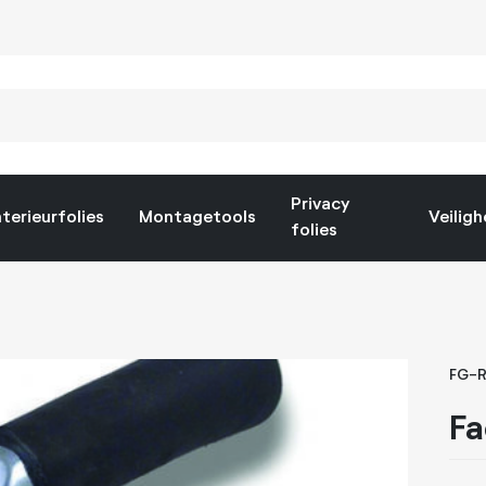
Privacy
nterieurfolies
Montagetools
Veiligh
folies
FG-
Fa