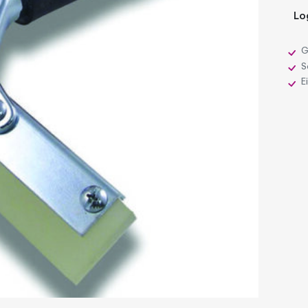
Lo
G
Sc
E