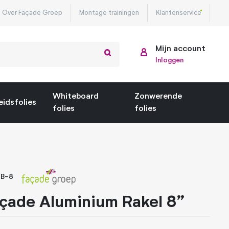
Over Façade Groep
Montage trainingen
Klantenservice
Mijn account
Inloggen
Whiteboard
Zonwerende
eidsfolies
folies
folies
RB-8
çade Aluminium Rakel 8”