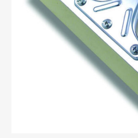
Veiligheidsfolies
Whiteboard folies
Zonwerende folies