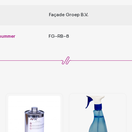
Façade Groep B.V.
lnummer
FG-RB-8