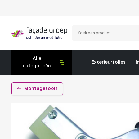
Zoek
een
product
Alle
Exterieurfolies
I
categorieën
Exterieurfolies
Montagetools
Interieurfolies
Montagetools
Privacy folies