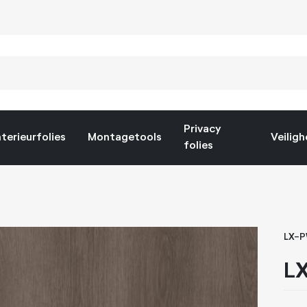
Privacy
nterieurfolies
Montagetools
Veiligh
folies
LX-
LX