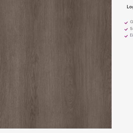
Lo
G
Sc
E