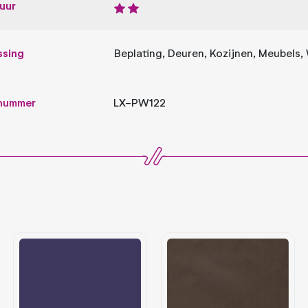
uur
ssing
Beplating, Deuren, Kozijnen, Meubels
lnummer
LX-PW122