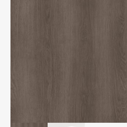
Veiligheidsfolies
Whiteboard folies
Zonwerende folies