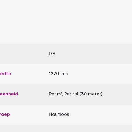
LG
eedte
1220 mm
leenheid
Per m¹, Per rol (30 meter)
roep
Houtlook