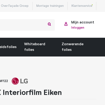
Over Façade Groep
Montage trainingen
Klantenservice
Mijn account
Inloggen
Whiteboard
Zonwerende
eidsfolies
folies
folies
PW122
 Interiorfilm Eiken