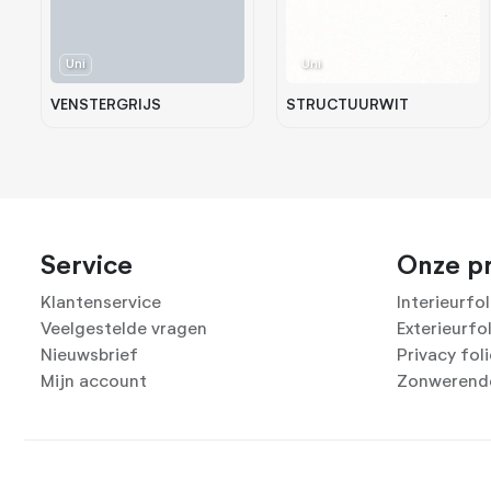
Uni
Uni
VENSTERGRIJS
STRUCTUURWIT
Service
Onze p
Klantenservice
Interieurfol
Veelgestelde vragen
Exterieurfo
Nieuwsbrief
Privacy fol
Mijn account
Zonwerende