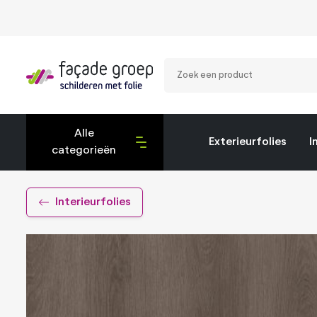
Zoek
een
product
Alle
Exterieurfolies
I
categorieën
Exterieurfolies
Interieurfolies
Interieurfolies
Montagetools
Privacy folies