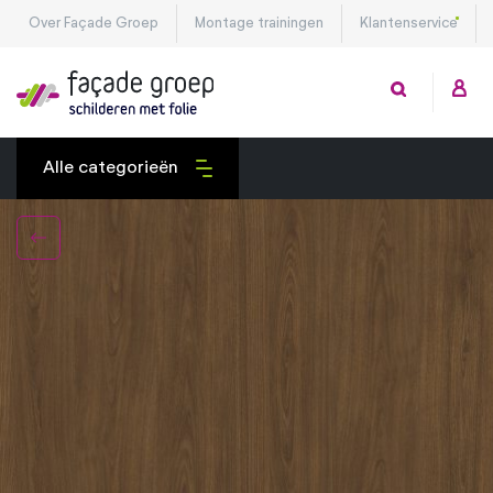
Over Façade Groep
Montage trainingen
Klantenservice
Alle categorieën
Exterieurfolies
Interieurfolies
Montagetools
Privacy folies
Veiligheidsfolies