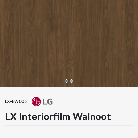
Whiteboard folies
Zonwerende folies
1
2
LX-BW003
LX Interiorfilm Walnoot