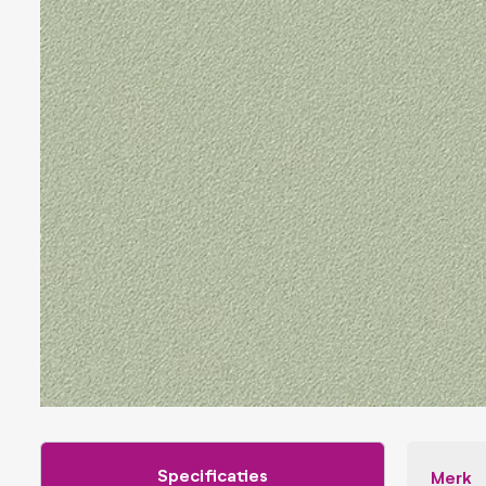
Veiligheidsfolies
Whiteboard folies
Zonwerende folies
Specificaties
Merk