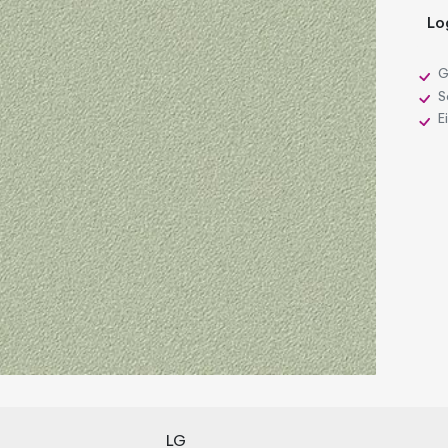
Lo
G
Sc
E
LG