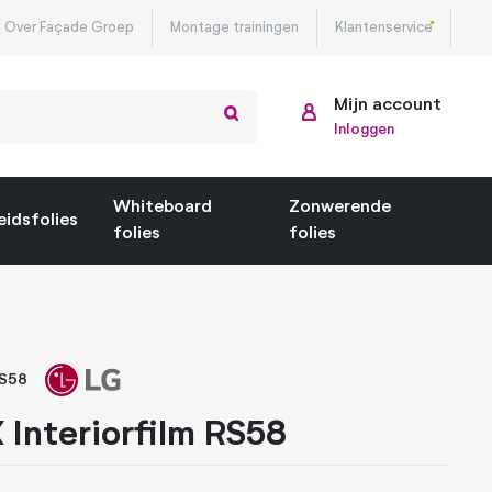
Over Façade Groep
Montage trainingen
Klantenservice
Mijn account
Inloggen
Whiteboard
Zonwerende
eidsfolies
folies
folies
RS58
 Interiorfilm RS58