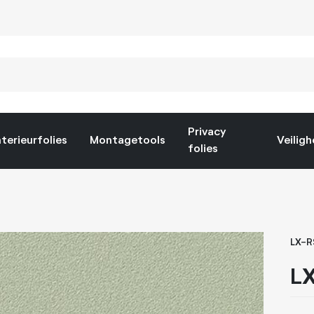
Privacy
nterieurfolies
Montagetools
Veiligh
folies
LX-
LX