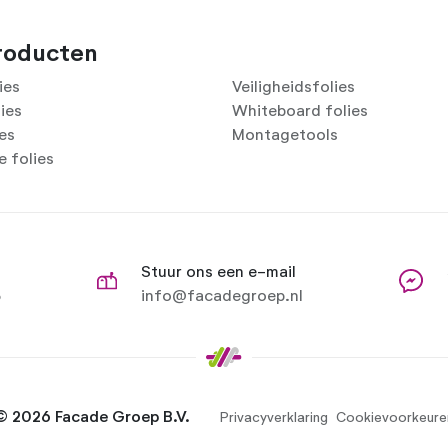
roducten
ies
Veiligheidsfolies
lies
Whiteboard folies
ies
Montagetools
 folies
Stuur ons een e-mail
8
info@facadegroep.nl
© 2026 Facade Groep B.V.
Privacyverklaring
Cookievoorkeure