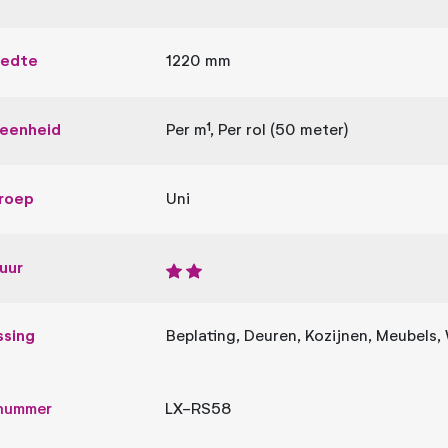
eedte
1220 mm
leenheid
Per m¹, Per rol (50 meter)
roep
Uni
uur
ssing
Beplating, Deuren, Kozijnen, Meubels
lnummer
LX-RS58