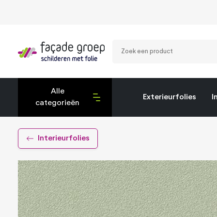
Zoek
een
product
Alle
Exterieurfolies
I
categorieën
Exterieurfolies
Interieurfolies
Interieurfolies
Montagetools
Privacy folies