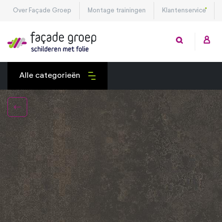
Over Façade Groep
Montage trainingen
Klantenservice
Alle categorieën
Exterieurfolies
Interieurfolies
Montagetools
Privacy folies
Veiligheidsfolies