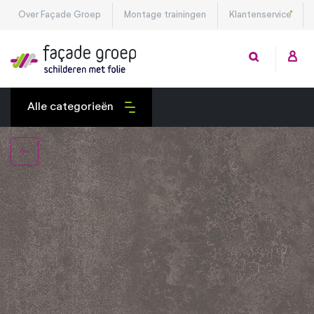
Over Façade Groep
Montage trainingen
Klantenservice
Alle categorieën
Exterieurfolies
Interieurfolies
Montagetools
Privacy folies
Veiligheidsfolies