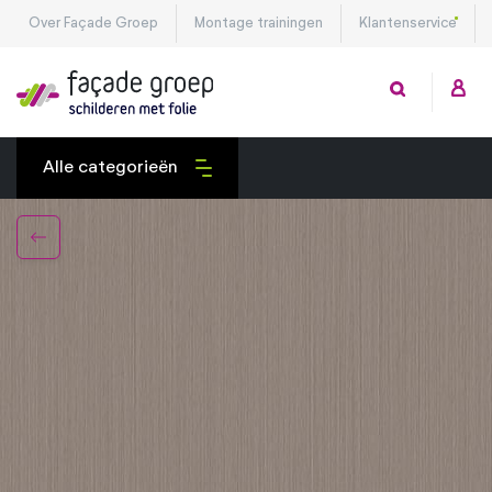
Over Façade Groep
Montage trainingen
Klantenservice
Alle categorieën
Exterieurfolies
Interieurfolies
Montagetools
Privacy folies
Veiligheidsfolies