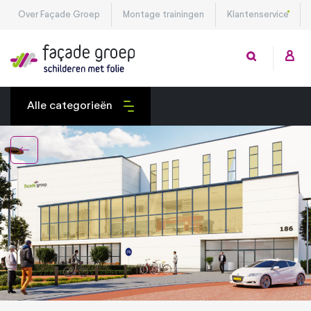
Over Façade Groep
Montage trainingen
Klantenservice
Alle categorieën
Exterieurfolies
Interieurfolies
Montagetools
Privacy folies
Veiligheidsfolies