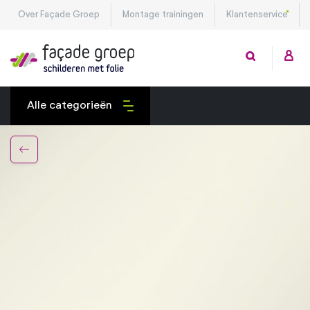
Over Façade Groep
Montage trainingen
Klantenservice
Alle categorieën
Exterieurfolies
Interieurfolies
Montagetools
Privacy folies
Veiligheidsfolies