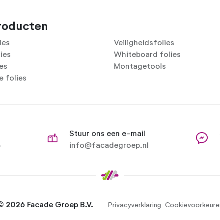
roducten
ies
Veiligheidsfolies
lies
Whiteboard folies
ies
Montagetools
 folies
Stuur ons een e-mail
8
info@facadegroep.nl
© 2026 Facade Groep B.V.
Privacyverklaring
Cookievoorkeure