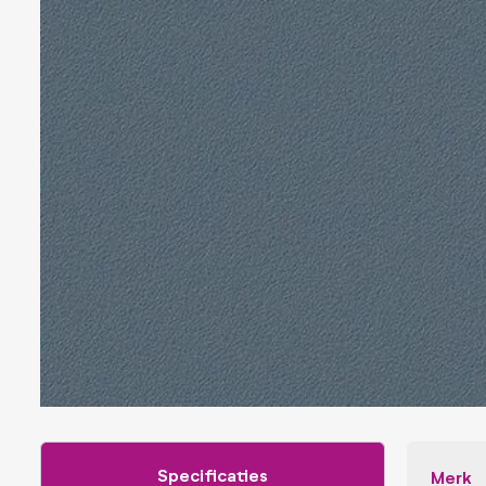
Veiligheidsfolies
Whiteboard folies
Zonwerende folies
Specificaties
Merk