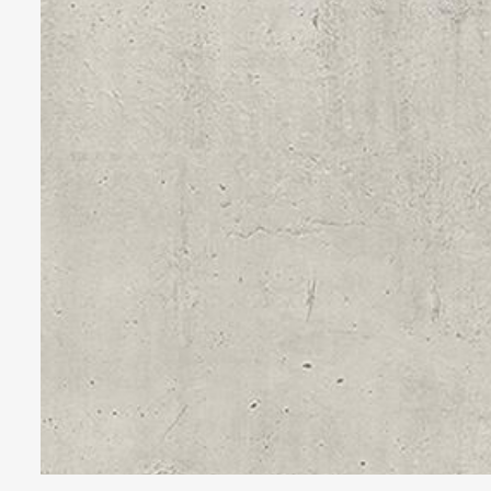
Veiligheidsfolies
Whiteboard folies
Zonwerende folies