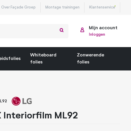
Over Façade Groep
Montage trainingen
Klantenservice
Mijn account
Inloggen
Whiteboard
Zonwerende
eidsfolies
folies
folies
L92
 Interiorfilm ML92