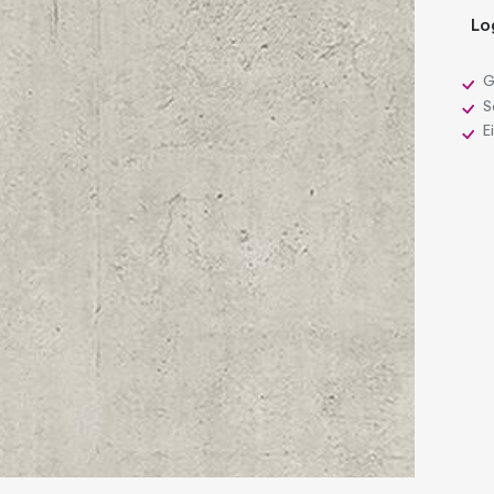
Lo
G
Sc
E