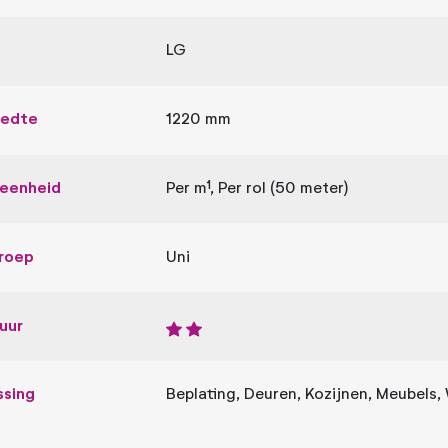
LG
eedte
1220 mm
leenheid
Per m¹, Per rol (50 meter)
roep
Uni
uur
ssing
Beplating, Deuren, Kozijnen, Meubels