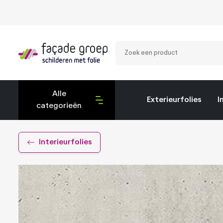
Zoek
een
product
Alle
Exterieurfolies
I
categorieën
Exterieurfolies
Interieurfolies
Interieurfolies
Montagetools
Privacy folies