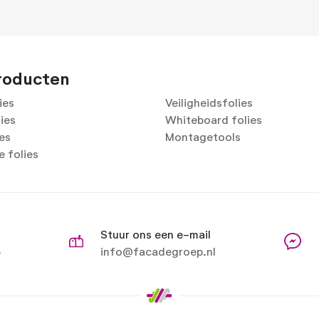
roducten
ies
Veiligheidsfolies
lies
Whiteboard folies
ies
Montagetools
 folies
Stuur ons een e-mail
8
info@facadegroep.nl