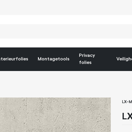
Privacy
nterieurfolies
Montagetools
Veiligh
folies
LX-M
LX