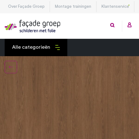
Over Façade Groep
Montage trainingen
Klantenservice
Alle categorieën
Exterieurfolies
Interieurfolies
Montagetools
Privacy folies
Veiligheidsfolies