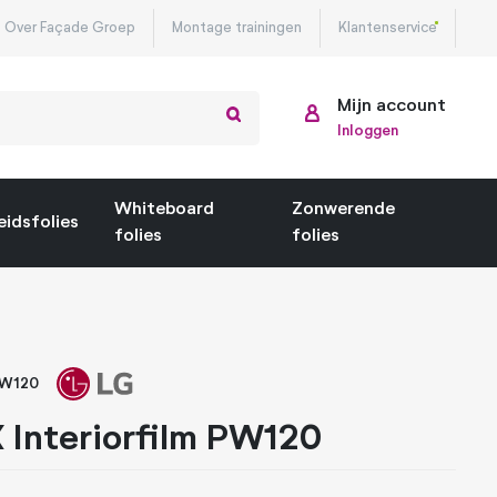
Over Façade Groep
Montage trainingen
Klantenservice
Mijn account
Inloggen
Whiteboard
Zonwerende
eidsfolies
folies
folies
PW120
 Interiorfilm PW120