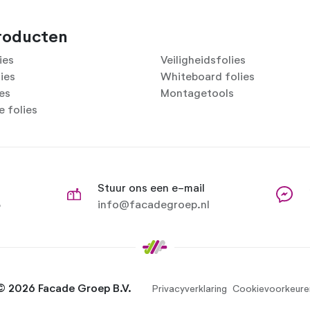
roducten
ies
Veiligheidsfolies
lies
Whiteboard folies
ies
Montagetools
 folies
Stuur ons een e-mail
8
info@facadegroep.nl
© 2026 Facade Groep B.V.
Privacyverklaring
Cookievoorkeure