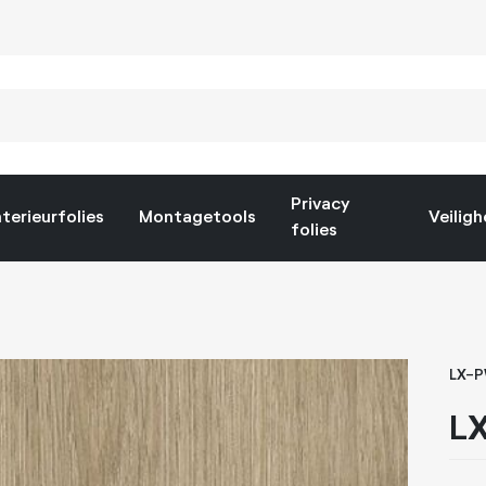
Privacy
nterieurfolies
Montagetools
Veiligh
folies
LX-
LX