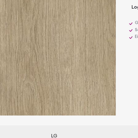
Lo
G
Sc
E
LG