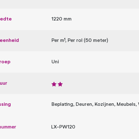
eedte
1220 mm
leenheid
Per m¹, Per rol (50 meter)
roep
Uni
uur
ssing
Beplating, Deuren, Kozijnen, Meubels
lnummer
LX-PW120