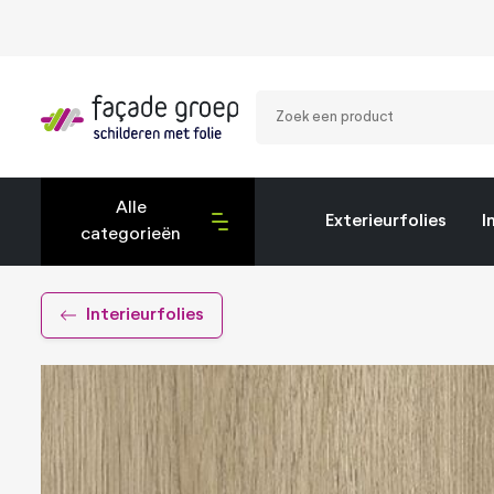
Zoek
een
product
Alle
Exterieurfolies
I
categorieën
Exterieurfolies
Interieurfolies
Interieurfolies
Montagetools
Privacy folies