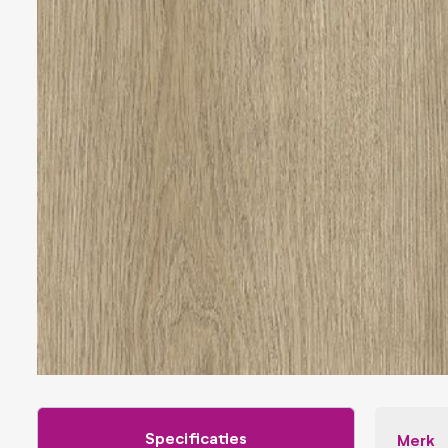
Veiligheidsfolies
Whiteboard folies
Zonwerende folies
Specificaties
Merk