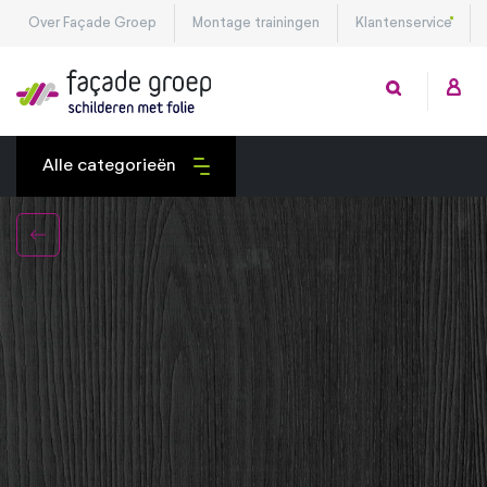
Over Façade Groep
Montage trainingen
Klantenservice
Alle categorieën
Exterieurfolies
Interieurfolies
Montagetools
Privacy folies
Veiligheidsfolies