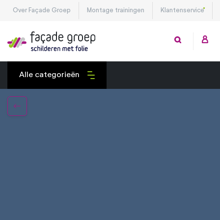
Over Façade Groep
Montage trainingen
Klantenservice
Alle categorieën
Exterieurfolies
Interieurfolies
Montagetools
Privacy folies
Veiligheidsfolies